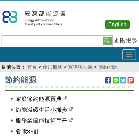
跳
到
主
English
要
內
進階搜尋
容
Tog
navi
目前位置：
首頁
>
便民服務
>
宣導與推廣
>
節約能源
:::
節約能源
家庭節約能源寶典
節能減碳生活小撇步
服務業節能技術手冊
省電36計