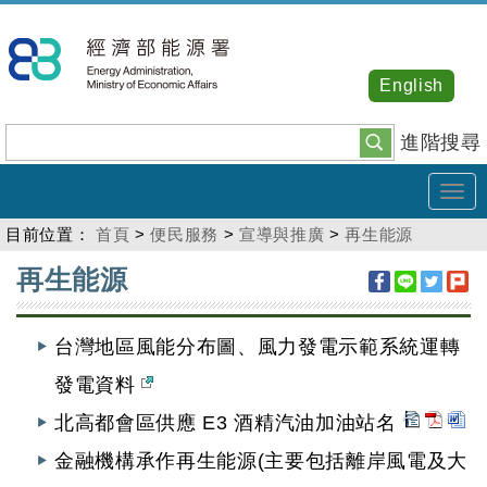
跳
到
主
English
要
內
進階搜尋
容
Tog
navi
目前位置：
首頁
>
便民服務
>
宣導與推廣
>
再生能源
:::
再生能源
台灣地區風能分布圖、風力發電示範系統運轉
發電資料
北高都會區供應 E3 酒精汽油加油站名
金融機構承作再生能源(主要包括離岸風電及大