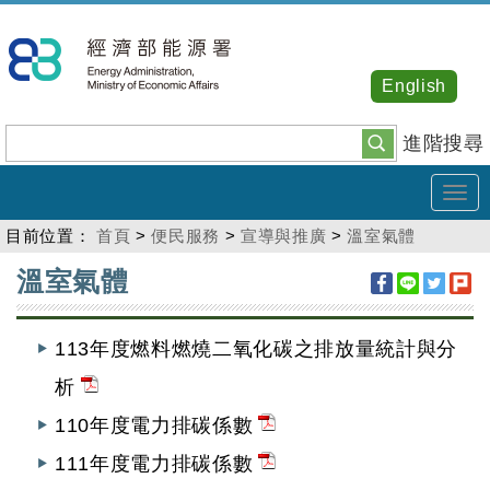
跳
到
主
English
要
內
進階搜尋
容
Tog
navi
目前位置：
首頁
>
便民服務
>
宣導與推廣
>
溫室氣體
:::
溫室氣體
113年度燃料燃燒二氧化碳之排放量統計與分
析
110年度電力排碳係數
111年度電力排碳係數