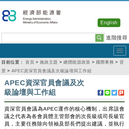
跳
到
主
English
要
內
進階搜尋
容
Tog
navi
目前位置：
首頁
>
施政主題
>
總體能源政策
>
國際事務
>
背
景
>
APEC資深官員會議及次級論壇與工作組
:::
APEC資深官員會議及次
級論壇與工作組
資深官員會議為APEC運作的核心機制，出席該會
議之代表為各會員體主管部會的次長級或司長級官
員，主要任務除向領袖及部長們提出建議，並執行