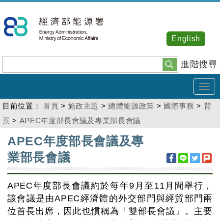
跳
到
主
English
要
內
進階搜尋
容
Tog
navi
目前位置：
首頁
>
施政主題
>
總體能源政策
>
國際事務
>
背
景
>
APEC年度部長會議及專業部長會議
:::
APEC年度部長會議及專
業部長會議
APEC年度部長會議約於每年9月至11月間舉行，
該會議是由APEC經濟體的外交部門與經貿部門兩
位首長出席，因此也慣稱為「雙部長會議」。主要