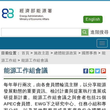
跳
到
主
English
要
內
進階搜尋
容
Tog
navi
目前位置：
首頁
>
施政主題
>
總體能源政策
>
國際事務
>
能
源工作組
>
能源工作組會議
:::
能源工作組會議
每年舉行兩次，由各會員體輪流主辦，以分享能源
發展動態的重要資訊、檢討計畫與提案執行進展或
研提新計畫。能源工作組會議之與會者包括21個
APEC會員體、EWG下之研究中心、任務小組和專