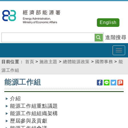
跳
到
主
English
要
內
進階搜尋
容
Tog
navi
目前位置：
首頁
>
施政主題
>
總體能源政策
>
國際事務
>
能
源工作組
:::
能源工作組
介紹
能源工作組重點議題
能源工作組組織架構
歷屆參與及貢獻