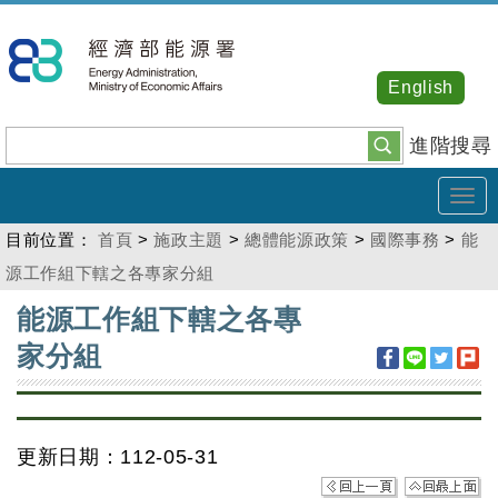
跳
到
主
English
要
內
進階搜尋
容
Tog
navi
目前位置：
首頁
>
施政主題
>
總體能源政策
>
國際事務
>
能
源工作組下轄之各專家分組
:::
能源工作組下轄之各專
家分組
更新日期：112-05-31