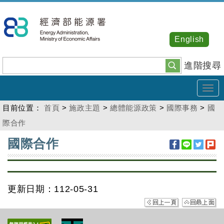
跳
到
主
English
要
內
進階搜尋
容
Tog
navi
目前位置：
首頁
>
施政主題
>
總體能源政策
>
國際事務
>
國
際合作
:::
國際合作
更新日期：112-05-31