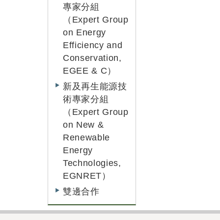
專家分組
（Expert Group
on Energy
Efficiency and
Conservation,
EGEE & C）
新及再生能源技
術專家分組
（Expert Group
on New &
Renewable
Energy
Technologies,
EGNRET）
雙邊合作