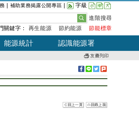
小
中
大
|
|
字級
務
補助業務揭露公開專區
進階搜尋
門關鍵字：
再生能源
節約能源
節能標章
能源統計
認識能源署