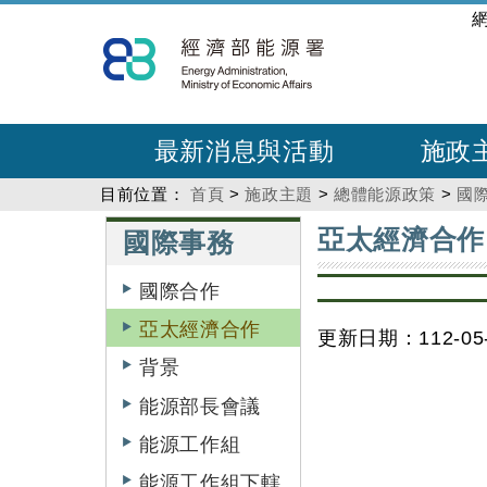
跳
:::
到
主
要
內
最新消息與活動
施政
容
目前位置：
首頁
>
施政主題
>
總體能源政策
>
國
:::
:::
亞太經濟合作
國際事務
國際合作
亞太經濟合作
更新日期：112-05-
背景
能源部長會議
能源工作組
能源工作組下轄