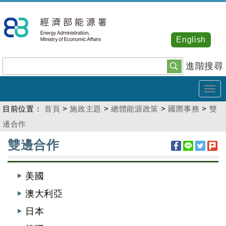
跳
到
主
English
要
內
進階搜尋
容
Tog
navi
目前位置：
首頁
>
施政主題
>
總體能源政策
>
國際事務
>
雙
邊合作
:::
雙邊合作
美國
澳大利亞
日本