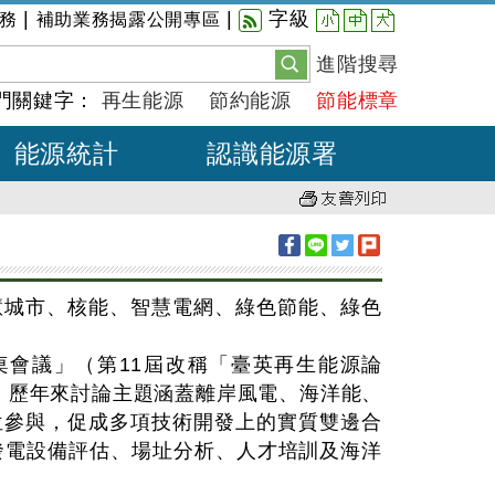
小
中
大
|
|
字級
務
補助業務揭露公開專區
進階搜尋
門關鍵字：
再生能源
節約能源
節能標章
能源統計
認識能源署
慧城市、核能、智慧電網、綠色節能、綠色
桌會議」（第11屆改稱「臺英再生能源論
屆，歷年來討論主題涵蓋離岸風電、海洋能、
位參與，促成多項技術開發上的實質雙邊合
發電設備評估、場址分析、人才培訓及海洋