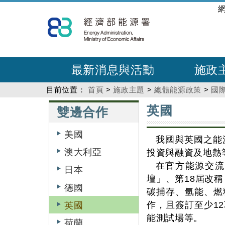
跳
:::
到
主
要
內
最新消息與活動
施政
容
目前位置：
首頁
>
施政主題
>
總體能源政策
>
國
:::
:::
英國
雙邊合作
美國
我國與英國之能
澳大利亞
投資與融資及地熱
在官方能源交流
日本
壇」、第18屆改
德國
碳捕存、氫能、燃
作，且簽訂至少1
英國
能測試場等。
荷蘭