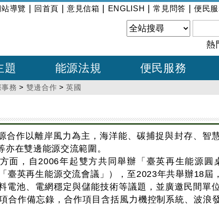
|
|
|
|
|
網站導覽
回首頁
意見信箱
ENGLISH
常見問答
便民服
熱
主題
能源法規
便民服務
際事務
>
雙邊合作
>
英國
源合作以離岸風力為主，海洋能、碳捕捉與封存、智
等亦在雙邊能源交流範圍。
方面，自2006年起雙方共同舉辦「臺英再生能源圓
稱「臺英再生能源交流會議」），至2023年共舉辦18
料電池、電網穩定與儲能技術等議題，並廣邀民間單
2項合作備忘錄，合作項目含括風力機控制系統、波浪