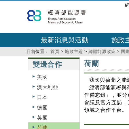
跳
:::
到
主
要
內
最新消息與活動
施政
容
目前位置：
首頁
>
施政主題
>
總體能源政策
>
國
:::
:::
荷蘭
雙邊合作
美國
我國與荷蘭之能
澳大利亞
經濟部能源署與荷蘭經
作備忘錄」，並分
日本
會議及官方互訪，
德國
領域之合作平台。
英國
荷蘭