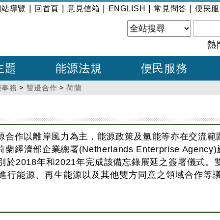
|
|
|
|
|
網站導覽
回首頁
意見信箱
ENGLISH
常見問答
便民服
熱
主題
能源法規
便民服務
際事務
>
雙邊合作
>
荷蘭
源合作以離岸風力為主，能源政策及氫能等亦在交流範
濟部企業總署(Netherlands Enterprise Ag
別於2018年和2021年完成該備忘錄展延之簽署儀式
進行能源、再生能源以及其他雙方同意之領域合作等