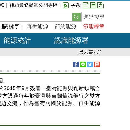
小
中
大
|
|
字級
務
補助業務揭露公開專區
進階搜尋
門關鍵字：
再生能源
節約能源
節能標章
能源統計
認識能源署
圍。
ency)於2015年9月簽署「臺荷能源與創新領域合
。雙方透過每年於臺灣與荷蘭輪流舉行之雙方
議題交流，作為臺荷兩國於能源、再生能源