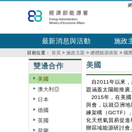
跳
:::
到
主
要
內
最新消息與活動
施政
容
目前位置：
首頁
>
施政主題
>
總體能源政策
>
國
:::
:::
美國
雙邊合作
美國
自2011年以
澳大利亞
題涵蓋太陽能推廣
2015年，在
日本
與會，以就亞洲地
德國
練架構（GCTF）
化天然氣貿易促進研
英國
辦區域能源研討會
荷蘭