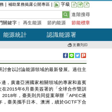
小
中
大
|
|
字級
務
補助業務揭露公開專區
進階搜尋
門關鍵字：
再生能源
節約能源
節能標章
能源統計
認識能源署
次研討會以討論能源領域的最新發展。過往主
多邊，廣邀亞洲國家相關領域的專家和嘉賓
在2015年6月臺美簽署的「全球合作暨訓
2018年，臺美則共同提案舉辦「APEC液
1年，臺美攜手日本、澳洲，續於GCTF下合