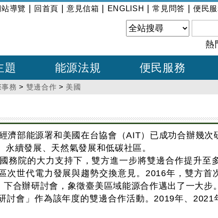
|
|
|
|
|
網站導覽
回首頁
意見信箱
ENGLISH
常見問答
便民服
熱
主題
能源法規
便民服務
際事務
>
雙邊合作
>
美國
來，經濟部能源署和美國在台協會（AIT）已成功合辦幾
、永續發展、天然氣發展和低碳社區。
美國國務院的大力支持下，雙方進一步將雙邊合作提升至
區次世代電力發展與趨勢交換意見。2016年，雙方首次
」下合辦研討會，象徵臺美區域能源合作邁出了一大步。
討會」作為該年度的雙邊合作活動。2019年、202
。