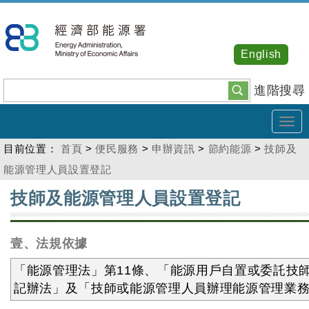
跳
到
主
English
要
內
進階搜尋
容
Tog
navi
目前位置：
首頁
>
便民服務
>
申辦資訊
>
節約能源
>
技師及
能源管理人員設置登記
:::
技師及能源管理人員設置登記
壹、法規依據
「能源管理法」第11條、「能源用戶自置或委託技
記辦法」及「技師或能源管理人員辦理能源管理業