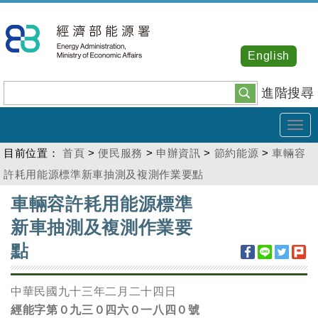
跳
到
主
English
要
內
進階搜尋
容
Tog
navi
目前位置：
首頁
>
便民服務
>
申辦資訊
>
節約能源
>
車輛容
許耗用能源標準新車抽測及複測作業要點
:::
車輛容許耗用能源標準
新車抽測及複測作業要
點
中華民國九十三年二月二十四日
經能字第０九三０四六０一八四０號