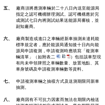
五、
廠商須將應測車輛於二十八日內送至能源局
指定之認可機構辦理測試。認可機構應於完
成測試七日內將測試結果送能源局審核，並
副知廠商。
六、
廠商製造或進口之車輛經新車抽測未達耗能
標準規定者，應於能源局通知後十日內向能
源局申請複測，申請複測時應填寫「複測車
輛清單」（如附表二
）包括該車型現
有尚未申領牌照之車輛數量、放置地點、其
車身號碼及申請複測車輛數等資料。
七、
申請複測車輛之抽樣方式及送測期限同新車
抽測。
八、
廠商因有不可抗力因素而無法在期限內檢送