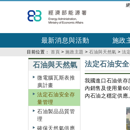
跳
:::
到
主
要
內
最新消息與活動
施政
容
目前位置：
首頁
>
施政主題
>
石油與天然氣
>
法
:::
:::
法定石油安全
石油與天然氣
微電腦瓦斯表推
我國進口石油依存
廣計畫
內銷售及使用量6
法定石油安全存
內石油之穩定供應
量管理
石油製品品質管
理
確保天然氣供應