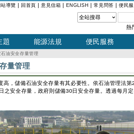
|
|
|
|
|
網站導覽
回首頁
意見信箱
ENGLISH
常見問答
便民服
熱
主題
能源法規
便民服務
定石油安全存量管理
存量管理
度高，儲備石油安全存量有其必要性。依石油管理法第
0日之安全存量，政府則儲備30日安全存量。透過每月
。