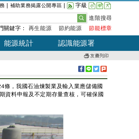
小
中
大
|
|
字級
務
補助業務揭露公開專區
進階搜尋
門關鍵字：
再生能源
節約能源
節能標章
能源統計
認識能源署
24條，我國石油煉製業及輸入業應儲備國
定期資料申報及不定期存量查核，可確保國