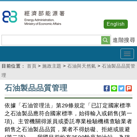
跳
到
主
English
要
內
進階搜尋
容
Tog
navi
目前位置：
首頁
>
施政主題
>
石油與天然氣
>
石油製品品質管
理
:::
石油製品品質管理
依據「石油管理法」第29條規定「已訂定國家標準
之石油製品應符合國家標準，始得輸入或銷售(第一
項)。主管機關得派員或委託專業檢驗機構查驗業者
銷售之石油製品品質，業者不得妨礙、拒絕或規避