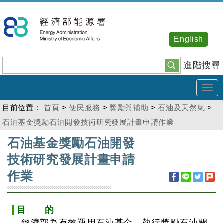
跳
到
主
English
要
內
進階搜尋
容
Tog
navi
目前位置：
首頁
>
便民服務
>
獎勵與補助
>
石油及天然氣
>
石油基金獎勵石油開發技術研究發展計畫申請作業
:::
石油基金獎勵石油開發
技術研究發展計畫申請
作業
目 的
經濟部為有效運用石油基金，執行獎勵石油開