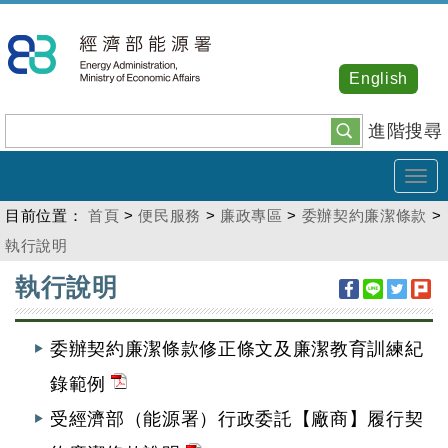
跳
到
主
English
要
內
進階搜尋
容
Tog
navi
目前位置：
首頁
>
便民服務
>
廉政專區
>
委辦契約廉潔條款
>
執行說明
:::
執行說明
委辦契約廉潔條款修正條文及廉潔教育訓練紀
錄範例
受經濟部（能源署）行政委託【廠商】履行契