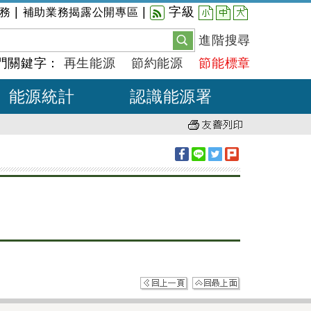
小
中
大
|
|
字級
務
補助業務揭露公開專區
進階搜尋
門關鍵字：
再生能源
節約能源
節能標章
能源統計
認識能源署