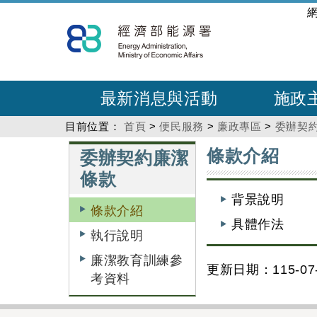
跳
:::
到
主
要
內
最新消息與活動
施政
容
目前位置：
首頁
>
便民服務
>
廉政專區
>
委辦契
:::
:::
條款介紹
委辦契約廉潔
條款
背景說明
條款介紹
具體作法
執行說明
廉潔教育訓練參
更新日期：115-07-
考資料