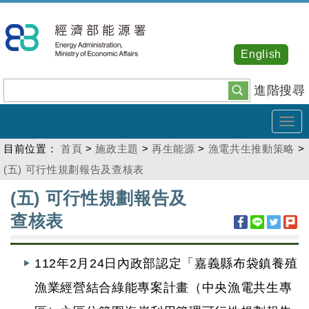
跳
到
主
English
要
內
進階搜尋
容
Tog
navi
目前位置：
首頁
>
施政主題
>
再生能源
>
漁電共生推動策略
>
(五) 可行性規劃報告及查核表
:::
(五) 可行性規劃報告及
查核表
112年2月24日內政部認定「嘉義縣布袋鎮養殖
漁業經營結合綠能專案計畫（中央漁電共生專