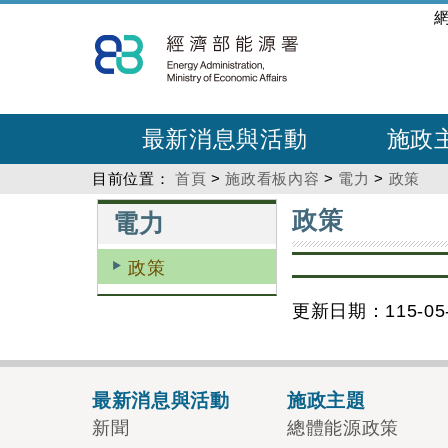
跳
:::
到
主
要
內
最新消息與活動
施政
容
目前位置：
首頁
>
施政看板內容
>
電力
>
政策
:::
:::
政策
電力
政策
更新日期：115-05-
最新消息與活動
施政主題
新聞
總體能源政策