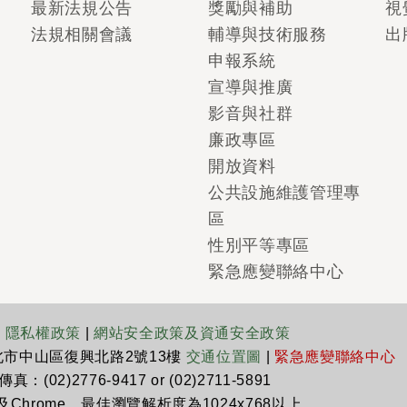
最新法規公告
獎勵與補助
視
法規相關會議
輔導與技術服務
出
申報系統
宣導與推廣
影音與社群
廉政專區
開放資料
公共設施維護管理專
區
性別平等專區
緊急應變聯絡中心
|
隱私權政策
|
網站安全政策及資通安全政策
臺北市中山區復興北路2號13樓
交通位置圖
|
緊急應變聯絡中心
真：(02)2776-9417 or (02)2711-5891
x及Chrome，最佳瀏覽解析度為1024x768以上