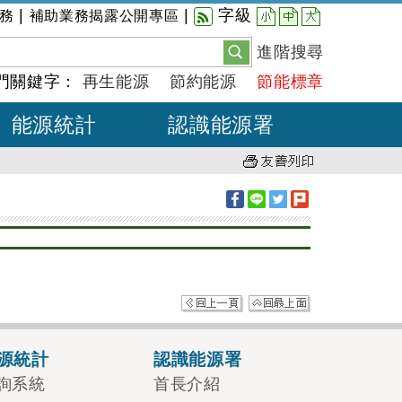
小
中
大
|
|
字級
務
補助業務揭露公開專區
進階搜尋
門關鍵字：
再生能源
節約能源
節能標章
能源統計
認識能源署
源統計
認識能源署
詢系統
首長介紹