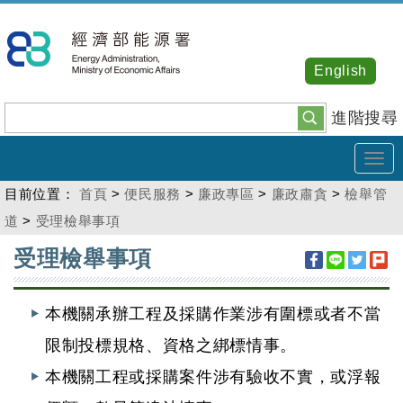
跳
到
主
English
要
內
進階搜尋
容
Tog
navi
目前位置：
首頁
>
便民服務
>
廉政專區
>
廉政肅貪
>
檢舉管
道
>
受理檢舉事項
:::
受理檢舉事項
本機關承辦工程及採購作業涉有圍標或者不當
限制投標規格、資格之綁標情事。
本機關工程或採購案件涉有驗收不實，或浮報