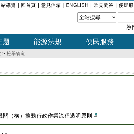
|
|
|
|
|
網站導覽
回首頁
意見信箱
ENGLISH
常見問答
便民服
熱
主題
能源法規
便民服務
貪
>
檢舉管道
機關（構）推動行政作業流程透明原則