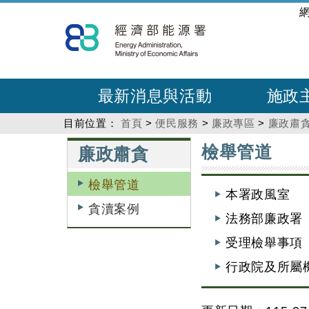
跳
:::
到
主
要
內
最新消息與活動
施政
容
目前位置：
首頁
>
便民服務
>
廉政專區
>
廉政肅
:::
:::
檢舉管道
廉政肅貪
檢舉管道
本署政風室
貪瀆案例
法務部廉政署
受理檢舉事項
行政院及所屬