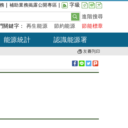
小
中
大
|
|
字級
務
補助業務揭露公開專區
進階搜尋
門關鍵字：
再生能源
節約能源
節能標章
能源統計
認識能源署