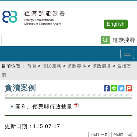
跳
到
主
English
要
內
進階搜尋
容
Tog
navi
目前位置：
首頁
>
便民服務
>
廉政專區
>
廉政肅貪
>
貪瀆案
例
:::
貪瀆案例
圖利、便民與行政裁量
更新日期：115-07-17