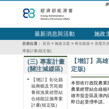
跳
:::
到
主
要
內
最新消息與活動
施政
容
目前位置：
首頁
>
施政主題
>
再生能源
>
漁電共
專案計畫(核定版)
:::
:::
【增訂】高雄
(三) 專案計畫
(關注減緩區)
定版)
【增訂】彰化縣
本部依行政院農業
福興鄉及芳苑鄉
農業經營結合綠能
養殖漁業經營結
雄市茄萣區及湖內區
合綠能設施專案
即日起受理申請。
計畫(核定版)