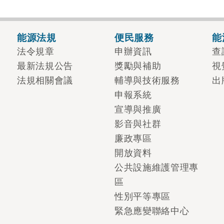
能源法規
便民服務
能
法令規章
申辦資訊
查
最新法規公告
獎勵與補助
視
法規相關會議
輔導與技術服務
出
申報系統
宣導與推廣
影音與社群
廉政專區
開放資料
公共設施維護管理專
區
性別平等專區
緊急應變聯絡中心