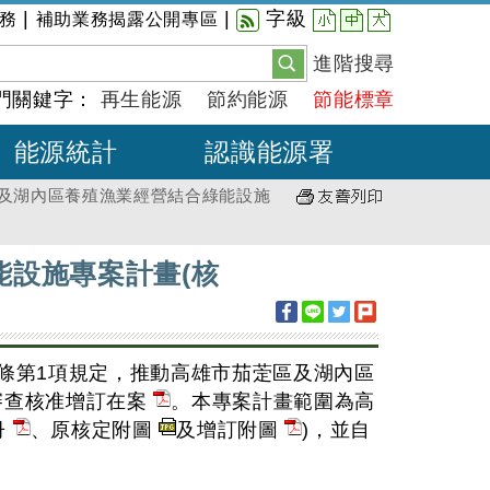
小
中
大
|
|
字級
務
補助業務揭露公開專區
進階搜尋
門關鍵字：
再生能源
節約能源
節能標章
能源統計
認識能源署
及湖內區養殖漁業經營結合綠能設施
設施專案計畫(核
條第1項規定，推動高雄市茄萣區及湖內區
審查核准增訂在案
。本專案計畫範圍為高
冊
、原核定附圖
及增訂附圖
)，並自