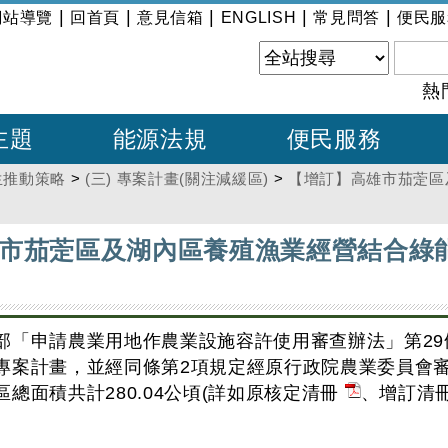
|
|
|
|
|
網站導覽
回首頁
意見信箱
ENGLISH
常見問答
便民服
熱
主題
能源法規
便民服務
生推動策略
>
(三) 專案計畫(關注減緩區)
>
【增訂】高雄市茄萣區
市茄萣區及湖內區養殖漁業經營結合綠能
部「申請農業用地作農業設施容許使用審查辦法」第29
專案計畫，並經同條第2項規定經原行政院農業委員會
總面積共計280.04公頃(詳如原核定清冊
、增訂清