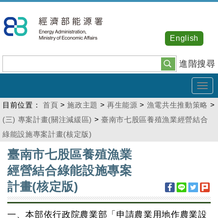
跳
到
主
English
要
內
進階搜尋
容
Tog
navi
目前位置：
首頁
>
施政主題
>
再生能源
>
漁電共生推動策略
>
(三) 專案計畫(關注減緩區)
>
臺南市七股區養殖漁業經營結合
綠能設施專案計畫(核定版)
:::
臺南市七股區養殖漁業
經營結合綠能設施專案
計畫(核定版)
一、本部依行政院農業部「申請農業用地作農業設