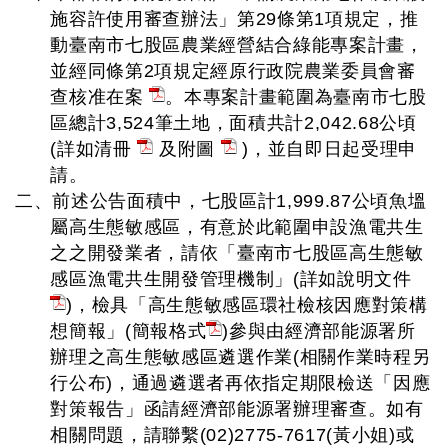
施容許使用審查辦法」第29條第1項規定，推
動臺南市七股區農業經營結合綠能專案計畫，
並經同條第2項規定經原行政院農業委員會審
查核准在案
。本專案計畫範圍為臺南市七股
區總計3,524筆土地，面積共計2,042.68公頃
(詳如清冊
及附圖
)，並自即日起受理申
請。
二、前述公告面積中，七股區計1,999.87公頃魚塭
屬高生態敏感區，有意於此範圍申設漁電共生
之之開發業者，請依「臺南市七股區高生態敏
感區漁電共生開發管理機制」(詳如說明文件
)，檢具「高生態敏感區環社檢核因應對策構
想簡報」(簡報格式
)參與由經濟部能源署所
辦理之高生態敏感區遴選作業(相關作業時程另
行公布)，通過遴選者再依指定期限檢送「因應
對策報告」函請經濟部能源署辦理審查。如有
相關問題，請聯繫(02)2775-7617(黃小姐)或