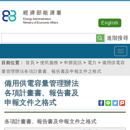
跳
到
主
English
要
內
進階搜尋
容
Tog
navi
目前位置：
首頁
>
便民服務
>
申辦資訊
>
電力
>
備用供電容
量管理辦法各項計畫書、報告書及申報文件之格式
:::
備用供電容量管理辦法
各項計畫書、報告書及
申報文件之格式
各項計畫書、報告書及申報文件之格式