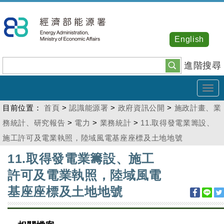
跳
到
主
English
要
內
進階搜尋
容
Tog
navi
目前位置：
首頁
>
認識能源署
>
政府資訊公開
>
施政計畫、業
務統計、研究報告
>
電力
>
業務統計
>
11.取得發電業籌設、
施工許可及電業執照，陸域風電基座座標及土地地號
:::
11.取得發電業籌設、施工
許可及電業執照，陸域風電
基座座標及土地地號