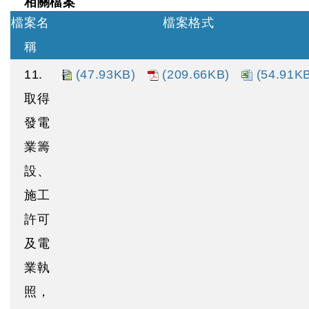
相關檔案
檔案名
檔案格式
稱
11.
(47.93KB)
(209.66KB)
(54.91K
取得
發電
業籌
設、
施工
許可
及電
業執
照，