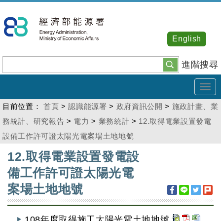
跳
到
主
English
要
內
進階搜尋
容
Tog
navi
目前位置：
首頁
>
認識能源署
>
政府資訊公開
>
施政計畫、業
務統計、研究報告
>
電力
>
業務統計
>
12.取得電業設置發電
設備工作許可證太陽光電案場土地地號
:::
12.取得電業設置發電設
備工作許可證太陽光電
案場土地地號
108年度取得施工太陽光電土地地號