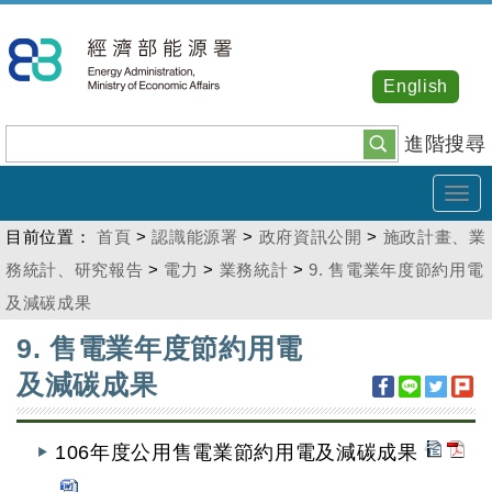
跳
到
主
English
要
內
進階搜尋
容
Tog
navi
目前位置：
首頁
>
認識能源署
>
政府資訊公開
>
施政計畫、業
務統計、研究報告
>
電力
>
業務統計
>
9. 售電業年度節約用電
及減碳成果
:::
9. 售電業年度節約用電
及減碳成果
106年度公用售電業節約用電及減碳成果