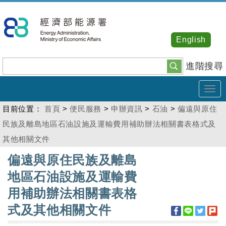
跳
到
主
English
要
內
進階搜尋
容
Tog
navi
目前位置：
首頁
>
便民服務
>
申辦資訊
>
石油
>
偏遠與原住
民族及離島地區石油設施及運輸費用補助辦法相關書表格式及
其他相關文件
:::
偏遠與原住民族及離島
地區石油設施及運輸費
用補助辦法相關書表格
式及其他相關文件