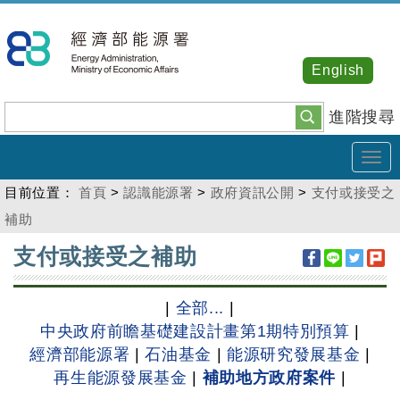
跳
到
主
English
要
內
進階搜尋
容
Tog
navi
目前位置：
首頁
>
認識能源署
>
政府資訊公開
>
支付或接受之
補助
:::
支付或接受之補助
|
全部...
|
中央政府前瞻基礎建設計畫第1期特別預算
|
經濟部能源署
|
石油基金
|
能源研究發展基金
|
再生能源發展基金
|
補助地方政府案件
|