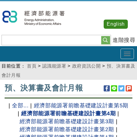
跳
到
主
English
要
內
進階搜尋
容
Tog
navi
目前位置：
首頁
>
認識能源署
>
政府資訊公開
>
預、決算書及
會計月報
:::
預、決算書及會計月報
|
全部...
|
經濟部能源署前瞻基礎建設計畫第5期
|
經濟部能源署前瞻基礎建設計畫第4期
|
經濟部能源署前瞻基礎建設計畫第3期
|
經濟部能源署前瞻基礎建設計畫第2期
|