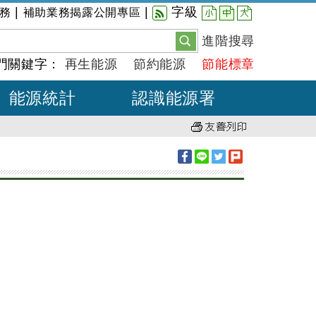
小
中
大
|
|
字級
務
補助業務揭露公開專區
進階搜尋
門關鍵字：
再生能源
節約能源
節能標章
能源統計
認識能源署