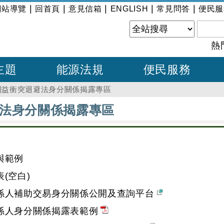
|
|
|
|
|
網站導覽
回首頁
意見信箱
ENGLISH
常見問答
便民服
熱
主題
能源法規
便民服務
利益衝突迴避法身分關係揭露專區
法身分關係揭露專區
與範例
(空白)
係人補助交易身分關係公開及查詢平台
係人身分關係揭露表範例