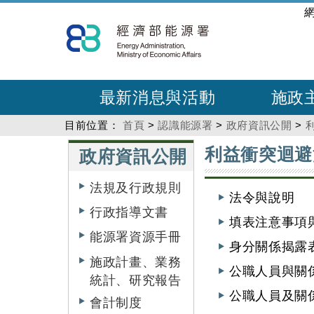
跳
:::
到
主
要
內
最新消息與活動
施政
容
目前位置：
首頁
>
認識能源署
>
政府資訊公開
>
:::
:::
利益衝突迴避
政府資訊公開
法規及行政規則
法令與說明
行政指導文書
填表注意事項
能源署資源手冊
身分關係揭露表
施政計畫、業務
公職人員與關
統計、研究報告
公職人員及關
會計制度