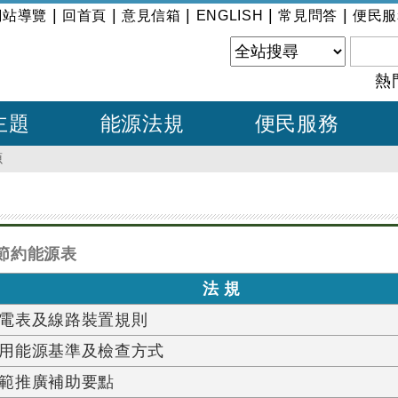
|
|
|
|
|
網站導覽
回首頁
意見信箱
ENGLISH
常見問答
便民服
熱
主題
能源法規
便民服務
源
節約能源表
法 規
電表及線路裝置規則
用能源基準及檢查方式
範推廣補助要點