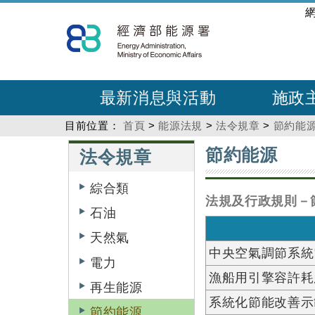
跳
:::
到
主
要
內
最新消息與活動
施政
容
目前位置：
首頁
>
能源法規
>
法令規章
>
節約能
:::
:::
節約能源
法令規章
綜合類
法規及行政規則－
石油
天然氣
中央空氣調節系統
電力
漁船用引擎容許耗
再生能源
系統化節能改善示
節約能源