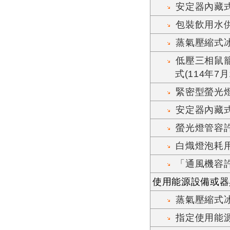
安定器內藏式
包裝飲用水供
蒸氣壓縮式
低壓三相鼠
式(114年7
緊密型螢光燈
安定器內藏式
螢光燈管容許
白熾燈泡耗
「通風機容許
使用能源設備或器
蒸氣壓縮式
指定使用能