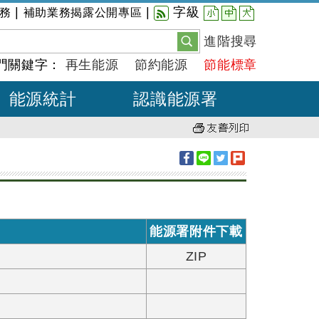
小
中
大
|
|
字級
務
補助業務揭露公開專區
進階搜尋
門關鍵字：
再生能源
節約能源
節能標章
能源統計
認識能源署
能源署附件下載
ZIP