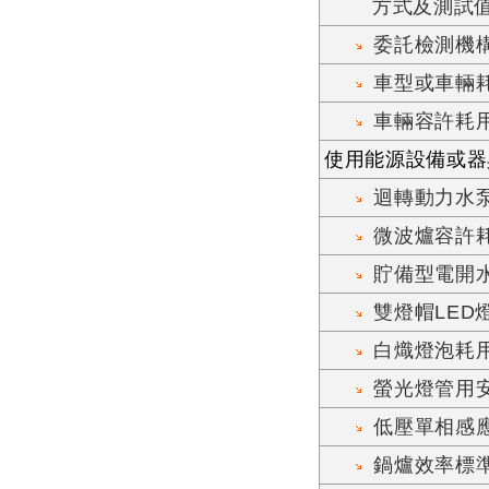
方式及測試
委託檢測機
車型或車輛
車輛容許耗
使用能源設備或器
迴轉動力水泵
微波爐容許耗
貯備型電開
雙燈帽LED
白熾燈泡耗
螢光燈管用
低壓單相感
鍋爐效率標