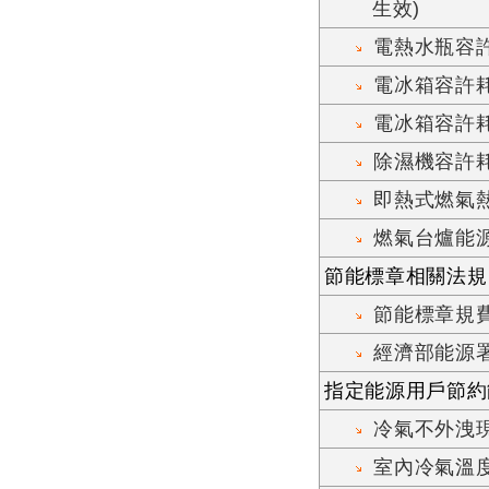
生效)
電熱水瓶容許
電冰箱容許耗
電冰箱容許耗
除濕機容許耗
即熱式燃氣
燃氣台爐能
節能標章相關法規
節能標章規
經濟部能源署
指定能源用戶節約
冷氣不外洩
室內冷氣溫