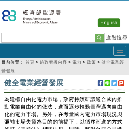
跳
到
主
English
要
內
進階搜尋
容
Tog
navi
目前位置：
首頁
>
施政看板內容
>
電力
>
政策
>
健全電業經
營發展
:::
健全電業經營發展
為建構自由化電力市場，政府持續研議適合國內推
動電業自由化的做法，進而逐步推動臺灣邁向自由
化的電力市場。另外，在考量國內電力市場現況與
彌補市場失靈為目的的前提下，以循序漸進的方式