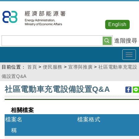
跳
到
主
English
要
內
進階搜尋
容
Tog
navi
目前位置：
首頁
>
便民服務
>
宣導與推廣
>
社區電動車充電設
備設置Q&A
:::
社區電動車充電設備設置Q&A
相關檔案
檔案名
檔案格式
稱