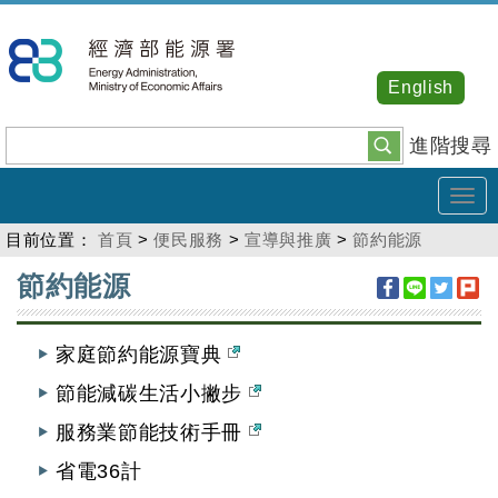
跳
到
主
English
要
內
進階搜尋
容
Tog
navi
目前位置：
首頁
>
便民服務
>
宣導與推廣
>
節約能源
:::
節約能源
家庭節約能源寶典
節能減碳生活小撇步
服務業節能技術手冊
省電36計