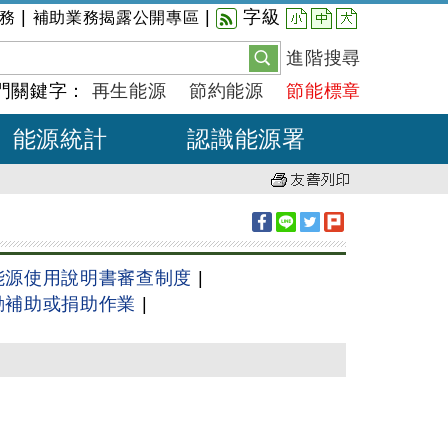
小
中
大
|
|
字級
務
補助業務揭露公開專區
進階搜尋
門關鍵字：
再生能源
節約能源
節能標章
能源統計
認識能源署
能源使用說明書審查制度
|
動補助或捐助作業
|