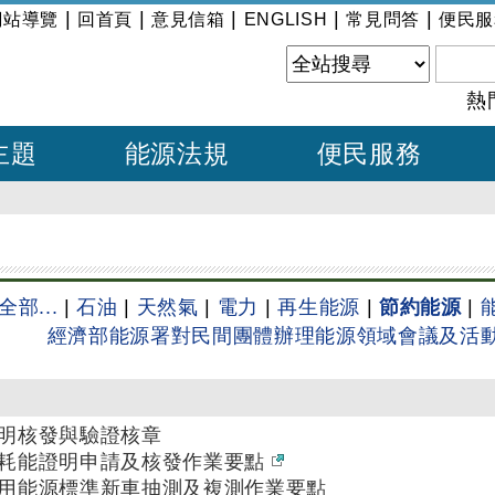
|
|
|
|
|
網站導覽
回首頁
意見信箱
ENGLISH
常見問答
便民服
熱
主題
能源法規
便民服務
全部...
|
石油
|
天然氣
|
電力
|
再生能源
|
節約能源
|
經濟部能源署對民間團體辦理能源領域會議及活
明核發與驗證核章
耗能證明申請及核發作業要點
用能源標準新車抽測及複測作業要點