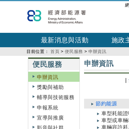
跳
:::
到
主
要
內
最新消息與活動
施政
容
目前位置：
首頁
>
便民服務
>
申辦資訊
:::
:::
申辦資訊
便民服務
申辦資訊
|
獎勵與補助
輔導與技術服務
節約能源
申報系統
車型耗能證
宣導與推廣
車型或車輛
車輛容許耗
影音與社群