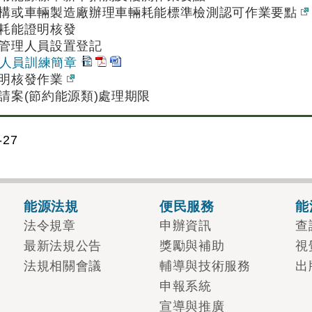
構或車輛製造廠辦理車輛耗能標準檢測認可作業要點
耗能證明核發
管理人員設置登記
人員訓練簡章
證明核發作業
請案(節約能源類)處理期限
27
能源法規
便民服務
能
法令規章
申辦資訊
查
最新法規公告
獎勵與補助
視
法規相關會議
輔導與技術服務
出
申報系統
宣導與推廣