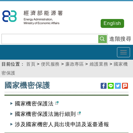
跳
到
主
English
要
內
進階搜尋
容
Tog
navi
目前位置：
首頁
>
便民服務
>
廉政專區
>
維護業務
>
國家機
密保護
:::
國家機密保護
國家機密保護法
國家機密保護法施行細則
涉及國家機密人員出境申請及返臺通報