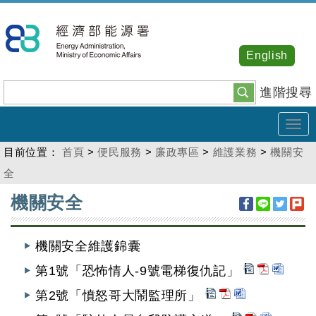
跳
到
主
English
要
內
進階搜尋
容
Tog
navi
目前位置：
首頁
>
便民服務
>
廉政專區
>
維護業務
>
機關安
全
:::
機關安全
機關安全維護錦囊
第1號「恐怖情人-9號電梯復仇記」
第2號「憤怒哥大鬧監理所」