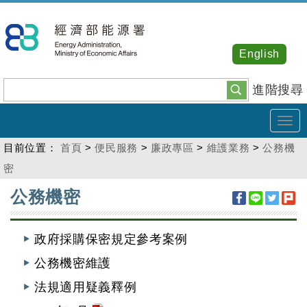
跳
到
主
English
要
內
進階搜尋
容
Tog
navi
目前位置：
首頁
>
便民服務
>
廉政專區
>
維護業務
>
公務機
密
:::
公務機密
政府採購保密規定參考案例
公務機密維護
法規適用疑義釋例