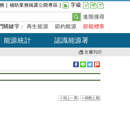
小
中
大
|
|
字級
務
補助業務揭露公開專區
進階搜尋
門關鍵字：
再生能源
節約能源
節能標章
能源統計
認識能源署