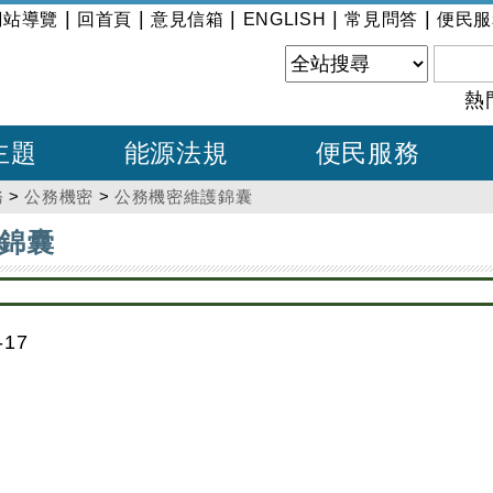
|
|
|
|
|
網站導覽
回首頁
意見信箱
ENGLISH
常見問答
便民服
熱
主題
能源法規
便民服務
務
>
公務機密
>
公務機密維護錦囊
錦囊
17