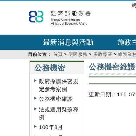
跳
:::
到
主
要
內
最新消息與活動
施政
容
目前位置：
首頁
>
便民服務
>
廉政專區
>
維護業
:::
:::
公務機密維護
公務機密
政府採購保密規
定參考案例
更新日期：115-07-
公務機密維護
法規適用疑義釋
例
100年8月