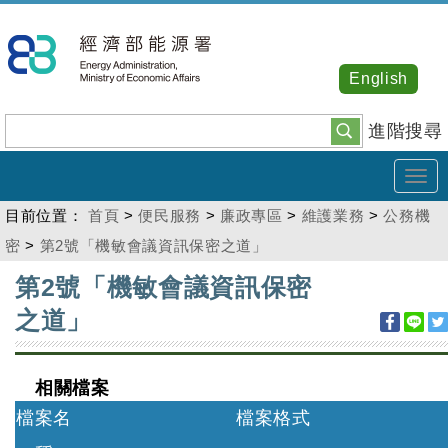
跳
到
主
English
要
內
進階搜尋
容
Tog
navi
目前位置：
首頁
>
便民服務
>
廉政專區
>
維護業務
>
公務機
密
>
第2號「機敏會議資訊保密之道」
:::
第2號「機敏會議資訊保密
之道」
相關檔案
檔案名
檔案格式