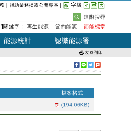
小
中
大
|
|
字級
務
補助業務揭露公開專區
進階搜尋
門關鍵字：
再生能源
節約能源
節能標章
能源統計
認識能源署
檔案格式
(194.06KB)