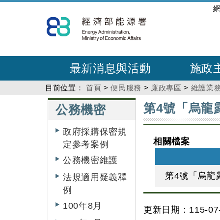
跳
:::
到
主
要
內
最新消息與活動
施政
容
目前位置：
首頁
>
便民服務
>
廉政專區
>
維護業
:::
:::
第4號「烏龍
公務機密
政府採購保密規
相關檔案
定參考案例
公務機密維護
第4號「烏龍
法規適用疑義釋
例
100年8月
更新日期：115-07-