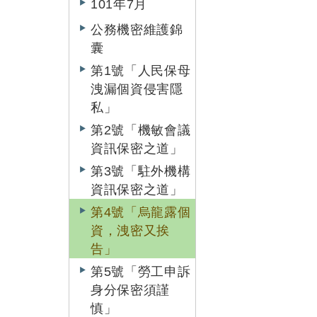
101年7月
公務機密維護錦
囊
第1號「人民保母
洩漏個資侵害隱
私」
第2號「機敏會議
資訊保密之道」
第3號「駐外機構
資訊保密之道」
第4號「烏龍露個
資，洩密又挨
告」
第5號「勞工申訴
身分保密須謹
慎」