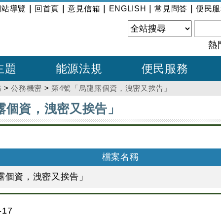
|
|
|
|
|
網站導覽
回首頁
意見信箱
ENGLISH
常見問答
便民服
熱
主題
能源法規
便民服務
務
>
公務機密
>
第4號「烏龍露個資，洩密又挨告」
露個資，洩密又挨告」
檔案名稱
露個資，洩密又挨告」
17