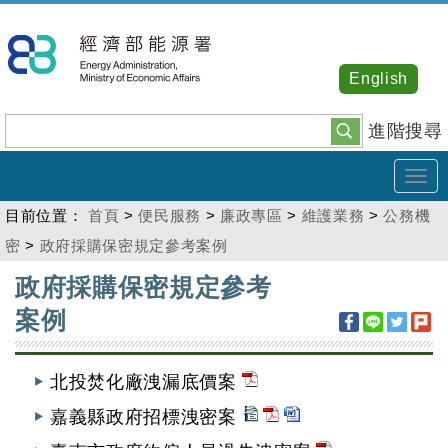
跳
到
主
English
要
內
進階搜尋
容
Tog
navi
目前位置：
首頁
>
便民服務
>
廉政專區
>
維護業務
>
公務機
密
>
政府採購保密規定參考案例
:::
政府採購保密規定參考
案例
北投焚化廠洩漏底價案
嘉義縣政府招標洩密案