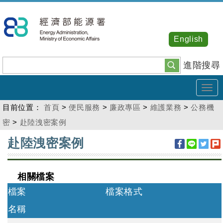
跳
到
主
English
要
內
進階搜尋
容
Tog
navi
目前位置：
首頁
>
便民服務
>
廉政專區
>
維護業務
>
公務機
密
>
赴陸洩密案例
:::
赴陸洩密案例
相關檔案
檔案
檔案格式
名稱