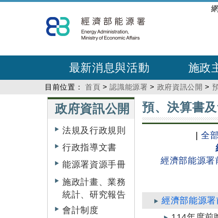
跳
:::
到
主
要
內
最新消息與活動
施政
容
目前位置：
首頁
>
認識能源署
>
政府資訊公開
>
:::
:::
預、決算書及
政府資訊公開
法規及行政規則
|
全部.
行政指導文書
經濟部能源署
能源署資源手冊
施政計畫、業務
統計、研究報告
經濟部能源署
會計制度
114年度