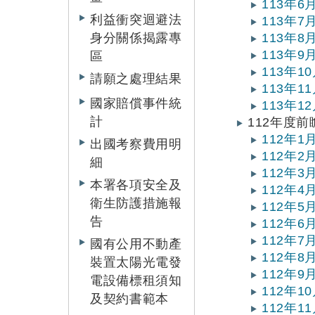
113年
利益衝突迴避法
113年
身分關係揭露專
113年
113年
區
113年
請願之處理結果
113年
國家賠償事件統
113年
計
112年度
112年
出國考察費用明
112年
細
112年
本署各項安全及
112年
衛生防護措施報
112年
告
112年
112年
國有公用不動產
112年
裝置太陽光電發
112年
電設備標租須知
112年
及契約書範本
112年