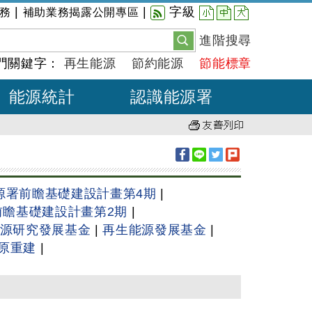
小
中
大
|
|
字級
務
補助業務揭露公開專區
進階搜尋
門關鍵字：
再生能源
節約能源
節能標章
能源統計
認識能源署
源署前瞻基礎建設計畫第4期
|
前瞻基礎建設計畫第2期
|
源研究發展基金
|
再生能源發展基金
|
原重建
|