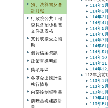
預、決算書及會
114年
計月報
114年
114年
行政院公共工程
114年
委員會招標相關
114年
文件及表格
114年
支付或接受之補
114年
助
114年
114年
個資檔案資訊
114年
政策宣導明細
114年
114年
獎項專區
113年度
各基金出國計畫
113年
執行情形
113年
113年
內部控制聲明書
113年
前瞻基礎建設計
113年
畫